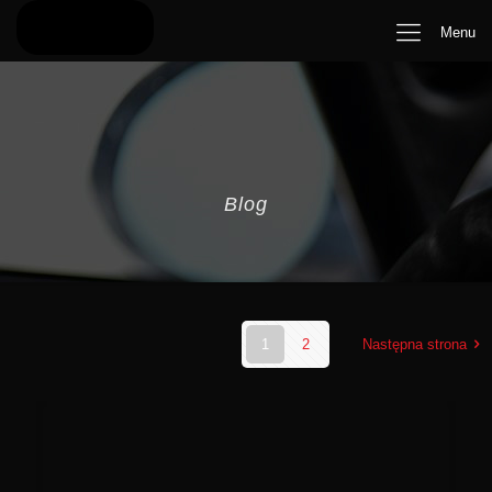
Menu
Blog
1
2
Następna strona