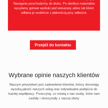
Następnie przechodzimy do druku. Po obróbce materiałów
wysyłamy gotowe wydruki pod wskazany adres lub klient
odbiera je osobiście z płatnością przy odbiorze.
Przejdź do kontaktu
Wybrane opinie naszych klientów
Naszym priorytetem jest zadowolenie klientów, którzy doceniają
wysoką jakość naszych usług oraz indywidualne podejście do
każdej współpracy. Przeczytaj, co mówią o nas osoby, które nam
zaufały i skorzystały z naszej oferty