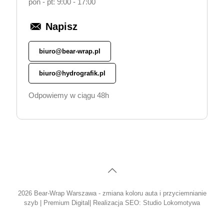
pon - pt: 9:00 - 17:00
Napisz
biuro@bear-wrap.pl
biuro@hydrografik.pl
Odpowiemy w ciągu 48h
2026 Bear-Wrap Warszawa - zmiana koloru auta i przyciemnianie
szyb |
Premium Digital
| Realizacja SEO:
Studio Lokomotywa